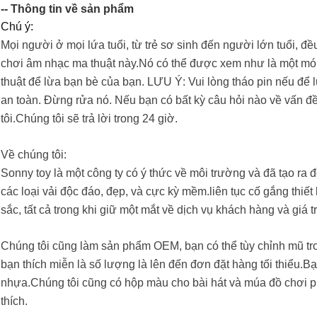
-- Thông tin về sản phẩm
Chú ý:
Mọi người ở mọi lứa tuổi, từ trẻ sơ sinh đến người lớn tuổi, đ
chơi âm nhạc ma thuật này.Nó có thể được xem như là một món 
thuật để lừa bạn bè của bạn. LƯU Ý: Vui lòng tháo pin nếu để lư
an toàn. Đừng rửa nó. Nếu bạn có bất kỳ câu hỏi nào về vấn đề
tôi.Chúng tôi sẽ trả lời trong 24 giờ.
Về chúng tôi:
Sonny toy là một công ty có ý thức về môi trường và đã tạo ra 
các loại vải độc đáo, đẹp, và cực kỳ mềm.liên tục cố gắng thiế
sắc, tất cả trong khi giữ một mắt về dịch vụ khách hàng và giá tr
Chúng tôi cũng làm sản phẩm OEM, bạn có thể tùy chỉnh mũ trong
bạn thích miễn là số lượng là lên đến đơn đặt hàng tối thiểu.B
nhựa.Chúng tôi cũng có hộp màu cho bài hát và múa đồ chơi plu
thích.