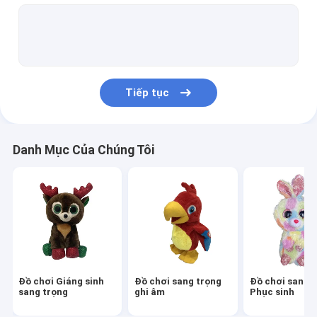
Đồ chơi sang trọng cho ngày lễ tình nhân
Động vật nhồi bông Halloween
Đồ chơi LED sang trọng
Tiếp tục
Đồ chơi sang trọng cho động vật hoang dã
Hát múa động vật nhồi bông
Danh Mục Của Chúng Tôi
Động vật nhồi bông thân thiện với ECO
Đồ chơi lưu niệm
Ba lô đồ chơi sang trọng
Động vật nhồi bông trang trí
Đồ chơi Giáng sinh
Đồ chơi sang trọng
Đồ chơi sang 
Đệm Gối sang trọng
sang trọng
ghi âm
Phục sinh