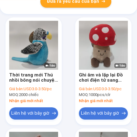
Đưa ra yêu cầu của bạn
Thời trang mới Thú
Ghi âm và lặp lại Đồ
nhồi bông nói chuyện
chơi điện tử sang
Vẹt
trọng nấm đỏ
Giá bán:
USD3.0-3.50/pc
Giá bán:
USD3.0-3.50/pc
MOQ:
2000 chiếc
MOQ:
1000pcs/clr
Nhận giá mới nhất
Nhận giá mới nhất
Liên hệ với bây giờ
Liên hệ với bây giờ