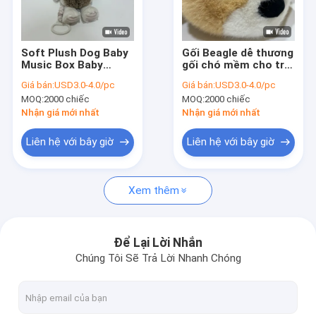
Tham quan nhà máy
Kiểm soát chất lượng
Soft Plush Dog Baby
Gối Beagle dễ thương
Music Box Baby
gối chó mềm cho trẻ
Liên hệ chúng tôi
Sleep Nơi ngủ nhẹ
em và trang trí nhà
Giá bán:
USD3.0-4.0/pc
Giá bán:
USD3.0-4.0/pc
nhàng
MOQ:
2000 chiếc
MOQ:
2000 chiếc
Tin tức
Nhận giá mới nhất
Nhận giá mới nhất
Tất cả các trường hợp
Liên hệ với bây giờ
Liên hệ với bây giờ
Order
Xem thêm
Đồ chơi Giáng sinh sang trọng
Để Lại Lời Nhắn
Chúng Tôi Sẽ Trả Lời Nhanh Chóng
Đồ chơi sang trọng ghi âm
Đồ chơi sang trọng Phục sinh