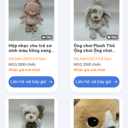
Hộp nhạc cho trẻ sơ
Ống chơi Plush Thỏ
sinh màu hồng sang
Ống chơi Ống chơi
trọng Đồ chơi âm
Ống chơi Ống chơi
Giá bán:
USD3.0-4.0/pc
Giá bán:
USD3.0-4.0/pc
nhạc êm dịu cho bé
Ống chơi
MOQ:
2000 chiếc
MOQ:
2000 chiếc
Nhận giá mới nhất
Nhận giá mới nhất
Liên hệ với bây giờ
Liên hệ với bây giờ
Nhà
Sản phẩm
Về chúng tôi