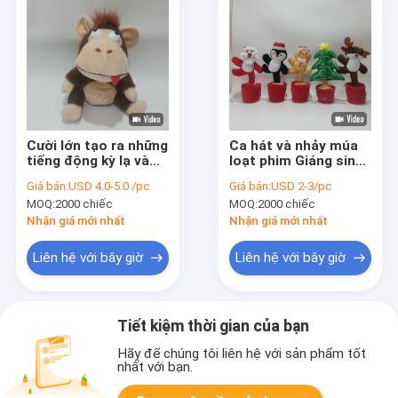
Cười lớn tạo ra những
Ca hát và nhảy múa
tiếng động kỳ lạ và
loạt phim Giáng sinh
lắc lư cơ thể nhồi
Santa Claus Bánh
Giá bán:
USD 4.0-5.0 /pc
Giá bán:
USD 2-3/pc
bông Khỉ nhồi bông
gừng người đàn ông
MOQ:
2000 chiếc
MOQ:
2000 chiếc
động vật điên
cây Giáng sinh Chim
cánh cụt Elk
Nhận giá mới nhất
Nhận giá mới nhất
Liên hệ với bây giờ
Liên hệ với bây giờ
Tiết kiệm thời gian của bạn
Hãy để chúng tôi liên hệ với sản phẩm tốt
nhất với bạn.