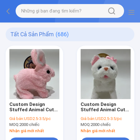
Tất Cả Sản Phẩm
(686)
Custom Design
Custom Design
Stuffed Animal Cute
Stuffed Animal Cute
Cute Hopping Rabbit
Cute Walking Cat
Giá bán:
USD2.5-3.5/pc
Giá bán:
USD2.5-3.5/pc
Elecreonic Plush Toy
Elecreonic Plush Toy
MOQ:
2000 chiếc
MOQ:
2000 chiếc
Nhận giá mới nhất
Nhận giá mới nhất