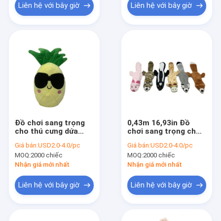
Liên hệ với bây giờ
Liên hệ với bây giờ
Đồ chơi sang trọng
0,43m 16,93in Đồ
cho thú cưng dứa
chơi sang trọng cho
18cm
thú cưng Con hươu
Giá bán:
USD2.0-4.0/pc
Giá bán:
USD2.0-4.0/pc
cao cổ cao lớn Động
MOQ:
2000 chiếc
MOQ:
2000 chiếc
vật nhồi bông & đồ
chơi sang trọng như
Nhận giá mới nhất
Nhận giá mới nhất
chó thực tế
Liên hệ với bây giờ
Liên hệ với bây giờ