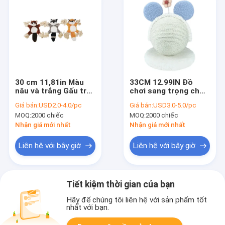
30 cm 11,81in Màu
33CM 12.99IN Đồ
nâu và trắng Gấu trúc
chơi sang trọng cho
lớn Nhồi bông Động
thú cưng Đồ chơi cho
Giá bán:
USD2.0-4.0/pc
Giá bán:
USD3.0-5.0/pc
vật Gấu trúc Con chó
mèo cào bóng để mài
MOQ:
2000 chiếc
MOQ:
2000 chiếc
3 Asstd
móng vuốt
Nhận giá mới nhất
Nhận giá mới nhất
Liên hệ với bây giờ
Liên hệ với bây giờ
Tiết kiệm thời gian của bạn
Hãy để chúng tôi liên hệ với sản phẩm tốt
nhất với bạn.