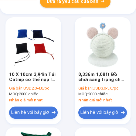
Đưa ra yêu cầu của bạn
10 X 10cm 3,94in Túi
0,336m 1,08ft Đồ
Catnip có thể nạp lại
chơi sang trọng cho
Đồ chơi Hình cánh
thú cưng Tóc hồng
Giá bán:
USD2.0-4.0/pc
Giá bán:
USD3.0-5.0/pc
diều PP Bông
Mèo cào bóng Dây
MOQ:
2000 chiếc
MOQ:
2000 chiếc
gai dầu đầy EMC
Nhận giá mới nhất
Nhận giá mới nhất
Liên hệ với bây giờ
Liên hệ với bây giờ