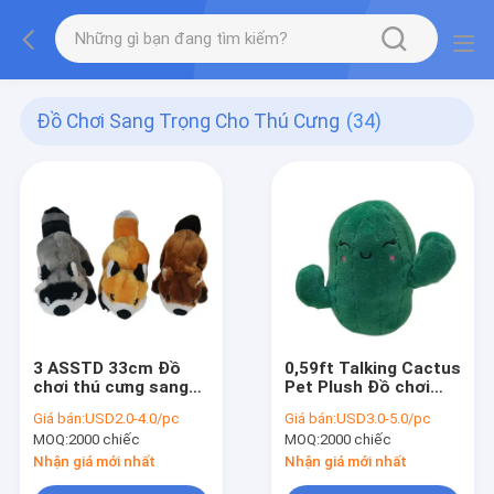
Đồ Chơi Sang Trọng Cho Thú Cưng
(34)
3 ASSTD 33cm Đồ
0,59ft Talking Cactus
chơi thú cưng sang
Pet Plush Đồ chơi
trọng
sang trọng
Giá bán:
USD2.0-4.0/pc
Giá bán:
USD3.0-5.0/pc
MOQ:
2000 chiếc
MOQ:
2000 chiếc
Nhận giá mới nhất
Nhận giá mới nhất