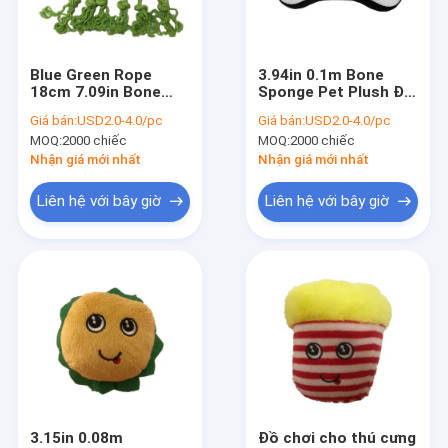
Tham quan nhà máy
Kiểm soát chất lượng
Blue Green Rope
3.94in 0.1m Bone
18cm 7.09in Bone
Sponge Pet Plush Đồ
Liên hệ chúng tôi
Thú nhồi bông Đồ
chơi sang trọng An
Giá bán:
USD2.0-4.0/pc
Giá bán:
USD2.0-4.0/pc
chơi sang trọng cho
toàn gặm xương cho
MOQ:
2000 chiếc
MOQ:
2000 chiếc
chó BSCI
chó
Tin tức
Nhận giá mới nhất
Nhận giá mới nhất
Tất cả các trường hợp
Liên hệ với bây giờ
Liên hệ với bây giờ
Order
Đồ chơi Giáng sinh sang trọng
Đồ chơi sang trọng ghi âm
Đồ chơi sang trọng Phục sinh
3.15in 0.08m
Đồ chơi cho thú cưng