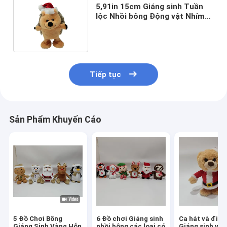
5,91in 15cm Giáng sinh Tuần
lộc Nhồi bông Động vật Nhím
Con chó Đồ chơi Đi bộ BSCI
Tiếp tục
Sản Phẩm Khuyến Cáo
5 Đồ Chơi Bông
6 Đồ chơi Giáng sinh
Ca hát và đi b
Giáng Sinh Vàng Hỗn
nhồi bông các loại có
Giáng sinh với