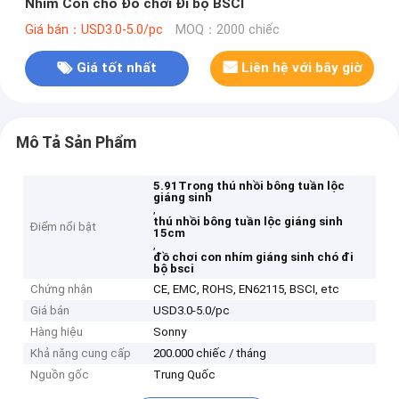
Nhím Con chó Đồ chơi Đi bộ BSCI
Giá bán：USD3.0-5.0/pc
MOQ：2000 chiếc
Giá tốt nhất
Liên hệ với bây giờ
Mô Tả Sản Phẩm
5.91Trong thú nhồi bông tuần lộc
giáng sinh
,
thú nhồi bông tuần lộc giáng sinh
Điểm nổi bật
15cm
,
đồ chơi con nhím giáng sinh chó đi
bộ bsci
Chứng nhận
CE, EMC, ROHS, EN62115, BSCI, etc
Giá bán
USD3.0-5.0/pc
Hàng hiệu
Sonny
Khả năng cung cấp
200.000 chiếc / tháng
Nguồn gốc
Trung Quốc